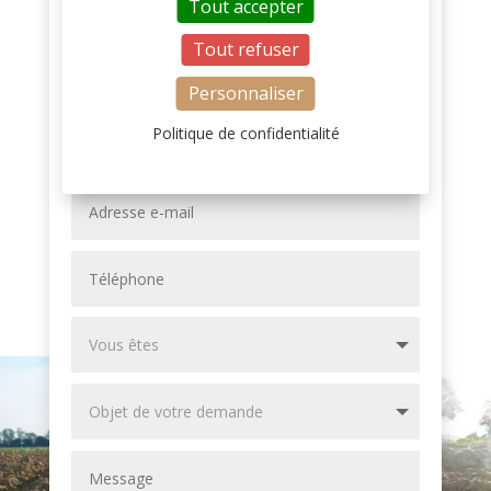
Tout accepter
85000 La Roche-sur-Yon
Tout refuser
FORMULAIRE DE CONTACT
Personnaliser
Politique de confidentialité