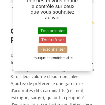
cookies et vous donne
le contrôle sur ceux
Sel
0.02 g
que vous souhaitez
activer
Conseils de
Tout accepter
préparation
Tout refuser
Personnaliser
D’une manière générale, comptez environ
Politique de confidentialité
60g de légumes secs par personne. Faites-
les tremper si besoin. Plongez-les dans 2 à
3 fois leur volume d’eau, non salée.
Ajoutez de préférence une garniture
d’aromates dits carminatifs (cerfeuil,
estragon, sauge), qui ont la propriété
d’évacuer les gaz intestinaux. Faites cuire