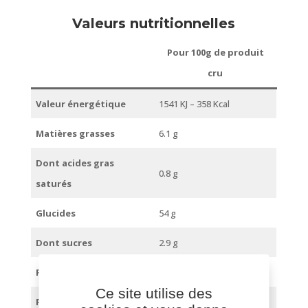
Valeurs nutritionnelles
Pour 100g de produit
cru
Valeur énergétique
1541 KJ – 358 Kcal
Matières grasses
6.1 g
Dont acides gras
0.8 g
saturés
Glucides
54 g
Dont sucres
2.9 g
Fibres alimentaires
12 g
Ce site utilise des
Protéines
16 g