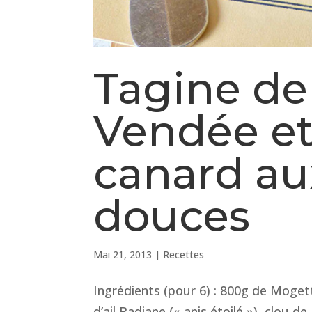
Tagine de
Vendée et
canard au
douces
Mai 21, 2013
|
Recettes
Ingrédients (pour 6) : 800g de Moge
d’ail Badiane (« anis étoilé »), clou d