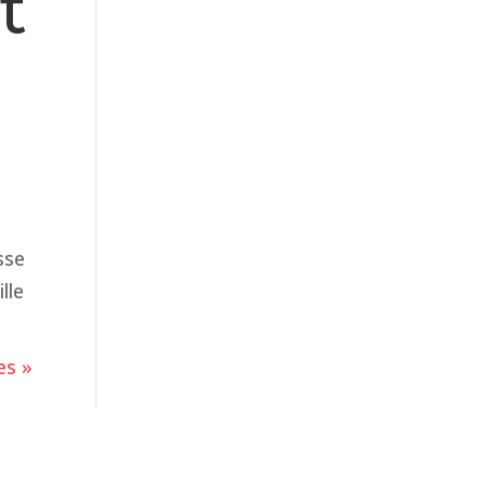
t
sse
lle
es »