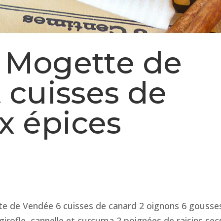
 Mogette de
 cuisses de
x épices
tte de Vendée 6 cuisses de canard 2 oignons 6 gousse
e girofle, cannelle et curcuma 2 poignées de raisins sec